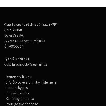
Klub faraonských psů, z.s. (KFP)
Sídlo klubu
:
Nová Ves 96,
277 52 Nová Ves u Mělníka
IČ: 70855064
Rychlý kontakt:
Klub: faraonklub@seznam.cz
Plemena v klubu
FCI V. Špicové a primitivní plemena
- Faraonský pes
- Ibizský podenco
- Kanárský podenco
- Portugalský podengo