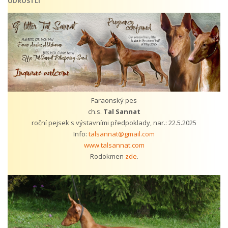
ODROSTLÍ
Faraonský pes
ch.s.
Tal Sannat
roční pejsek s výstavními předpoklady, nar.: 22.5.2025
Info:
talsannat@gmail.com
www.talsannat.com
Rodokmen
zde
.