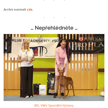
Archiv novinek
zde
.
… Nepřehlédněte …
BIS, Vítěz Speciální Výstavy