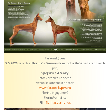
Faraonský pes
5.5.2026
se v ch.s.
Florina’s Diamonds
narodila štěňátka Faraonských
psů,
5 pejsků
a
4 fenky
.
info: Veronika Konečná
veronikakonecna@post.cz
www.faraonskypes.eu
Florine Nguyenová
Florin@email.cz
FB –
florinasdiamonds