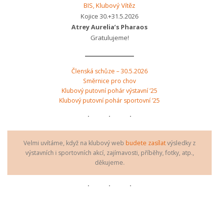
BIS, Klubový Vítěz
Kojice 30.+31.5.2026
Atrey Aurelia’s Pharaos
Gratulujeme!
Členská schůze – 30.5.2026
Směrnice pro chov
Klubový putovní pohár výstavní ’25
Klubový putovní pohár sportovní ’25
Velmi uvítáme, když na klubový web
budete zasílat
výsledky z
výstavních i sportovních akcí, zajímavosti, příběhy, fotky, atp.,
děkujeme.