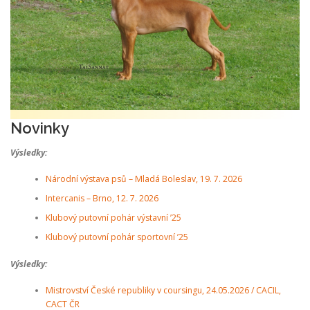
Novinky
Výsledky:
Národní výstava psů – Mladá Boleslav, 19. 7. 2026
Intercanis – Brno, 12. 7. 2026
Klubový putovní pohár výstavní ’25
Klubový putovní pohár sportovní ’25
Výsledky:
Mistrovství České republiky v coursingu, 24.05.2026 / CACIL,
CACT ČR