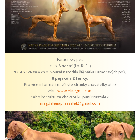
Faraonský pes
ch.s.
Noaraf
(Lodž, PL)
13.4.2026
se v ch.s. Noaraf narodila štěňátka Faraonských psů,
8 pejsků
a
2 fenky
.
Pro více informací navštivte stránky chovatelky otce
vrhu:
www.elnegma.com
nebo kontaktujte chovatelku paní Praszalek:
magdalenapraszalek@gmail.com