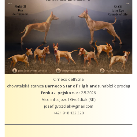
ODCHOVY V ČR
INZERCE
ODKAZY
Cirneco dell’Etna
chovatelská stanice
Barneco Star of Highlands
, nabízí k prodeji
fenku
a
pejska
nar.: 2.5.2026.
Více info: Jozef Gvoždiak (SK)
jozef.gvozdiak@gmail.com
+421 918 122 320