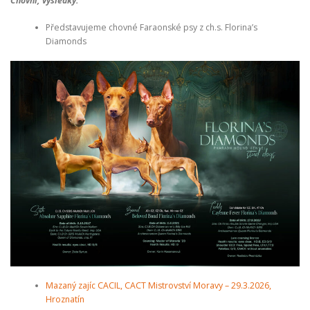
Chovní, výsledky:
Představujeme chovné Faraonské psy z ch.s. Florina’s
Diamonds
Mazaný zajíc CACIL, CACT Mistrovství Moravy – 29.3.2026,
Hroznatín