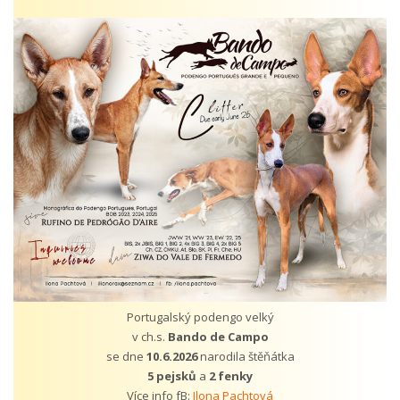
Portugalský podengo velký
v ch.s.
Bando de Campo
se dne
10.6.2026
narodila štěňátka
5 pejsků
a
2 fenky
Více info fB:
Ilona Pachtová