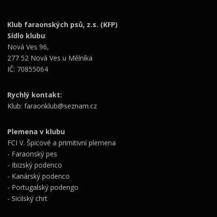
Klub faraonských psů, z.s. (KFP)
Sídlo klubu
:
Nová Ves 96,
277 52 Nová Ves u Mělníka
IČ: 70855064
Rychlý kontakt:
Klub: faraonklub@seznam.cz
Plemena v klubu
FCI V. Špicové a primitivní plemena
- Faraonský pes
- Ibizský podenco
- Kanárský podenco
- Portugalský podengo
- Sicilský chrt