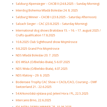
Salzburg Alpensieger – CACIB II (24.8.2025 – Sunday Morning)
Interdog Bohemia Mladá Boleslav 24. 8. 2025
Salzburg Winner – CACIB I (23.8.2025 – Saturday Afternoon)
Salzach Sieger – CAC (23.8.2025 – Saturday Morning)
International dog shows Bratislava 15. – 16. – 17. august 2025 /
Crufts qualification 17.8.2025
10.8.2025 Club Sighthound show Mojmírovce
9.8.2025 Grand Prix Mojmírovce
NDS Mladá Boleslav 20. 7. 2025
IDS WISŁA (O/Bielsko-Biała), 5-6.07.2025
NDS Wisła (O/Bielsko-Biała), 4.07.2025
NDS Klatovy – 29. 6. 2025
Bodensee Trophy CAC Show + CACIL/CACL Coursing – OWF
Switzerland 21.- 22.6.2025
54.Krkonošská výstava psů Jelení Hora / PL, 22.5.2025
Intercanis Brno, 22.6.2025
IDS NITRA DERBY WINNER ´25, 15.06.2025