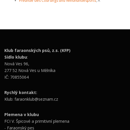
Freunde des Coursings und Windhundesports
, A
Klub faraonských psů, z.s. (KFP)
Sídlo klubu
:
Nová Ves 96,
277 52 Nová Ves u Mělníka
IČ: 70855064
Rychlý kontakt:
Klub: faraonklub@seznam.cz
Plemena v klubu
FCI V. Špicové a primitivní plemena
- Faraonský pes