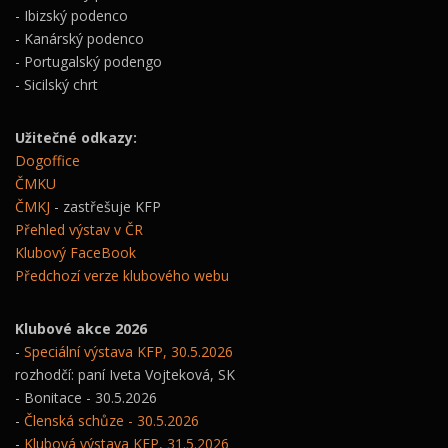
- Ibizský podenco
- Kanárský podenco
- Portugalský podengo
- Sicilský chrt
Užitečné odkazy:
Dogoffice
ČMKU
ČMKJ
- zastřešuje KFP
Přehled výstav v ČR
Klubový FaceBook
Předchozí verze klubového webu
Klubové akce 2026
-
Speciální výstava KFP, 30.5.2026
rozhodčí: paní Iveta Vojteková, SK
- Bonitace - 30.5.2026
-
Členská schůze - 30.5.2026
-
Klubová výstava KFP, 31.5.2026