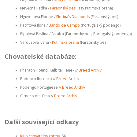
Nevěčná Radka /
Faraonský pes
(Izzy Putimská brána)
Nguyenová Florine /
Florina’s Diamonds
(Faraonský pes)
Pachtová Ilona /
Bando de Campo
(Portugalský podengo)
Pipalová Pavlína / Farafra (Faraonský pes, Portugalský podengo)
Varousová Ivana /
Putimská brána
(Faraonský pes)
Chovatelské databáze:
Pharaoh Hound, Kelb tal Fenek //
Breed Archiv
Podenco Ibicenco //
Breed Archiv
Podengo Portuguese //
Breed Archiv
Cirneco dell’Etna //
Breed Archiv
Další související odkazy
Klub chovatelov chrtov
, SK