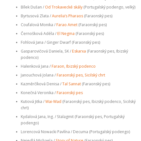
ODCHOVY V ČR
INZERCE
ODKAZY
Bílek Dušan /
Od Trokavecké skály
(Portugalský podengo, velký)
Byrtusová Zlata /
Aurelia’s Pharaos
(Faraonský pes)
Coufalová Monika /
Farao Amet
(Faraonský pes)
Černošková Adéla /
El Negma
(Faraonský pes)
Fohlová Jana / Ginger Dwarf (Faraonský pes)
Gasparovičová Daniela, SK /
Eskarxa
(Faraonský pes, Ibizský
podenco)
Halenková Jana /
Faraon, Ibizský podenco
Janouchová Jolana /
Faraonský pes, Sicilský chrt
Kazměrčíková Denisa /
Tal Sannat
(Faraonský pes)
Konečná Veronika /
Faraonský pes
Kutiová Jitka /
Wai-Wad
(Faraonský pes, Ibizský podenco, Sicilský
chrt)
Kydalová Jana, Ing. / Stalagmit (Faraonský pes, Portugalský
podengo)
Lorencová Nowacki Pavlína / Decuma (Portugalský podengo)
Nejedlá Michaela /
Story of Nature
(Faraonský pes)