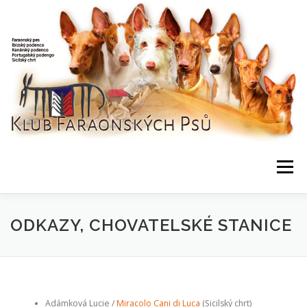
Přeskočit
na
obsah
Menu
NEWS / HOME
KLUB, DOKUMENTY
KONTAKTY
ODKAZY, CHOVATELSKÉ STANICE
BONITACE, DATABÁZE
CHOVNÍ
AKCE, VÝSLEDKY
Adámková Lucie /
Miracolo Cani di Luca
(Sicilský chrt)