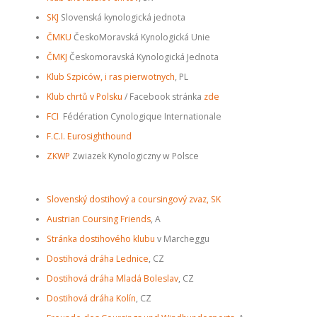
SKJ
Slovenská kynologická jednota
ČMKU
ČeskoMoravská Kynologická Unie
ČMKJ
Českomoravská Kynologická Jednota
Klub Szpiców, i ras pierwotnych
, PL
Klub chrtů v Polsku
/ Facebook stránka
zde
FCI
Fédération Cynologique Internationale
F.C.I. Eurosighthound
ZKWP
Zwiazek Kynologiczny w Polsce
Slovenský dostihový a coursingový zvaz, SK
Austrian Coursing Friends
, A
Stránka dostihového klubu
v Marcheggu
Dostihová dráha Lednice
, CZ
Dostihová dráha Mladá Boleslav
, CZ
Dostihová dráha Kolín
, CZ