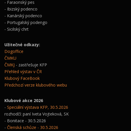
- Faraonský pes
- Ibizský podenco
- Kanárský podenco
- Portugalský podengo
- Sicilský chrt
Užitečné odkazy:
Dogoffice
ČMKU
ČMKJ
- zastřešuje KFP
Přehled výstav v ČR
Klubový FaceBook
Předchozí verze klubového webu
Klubové akce 2026
-
Speciální výstava KFP, 30.5.2026
rozhodčí: paní Iveta Vojteková, SK
- Bonitace - 30.5.2026
-
Členská schůze - 30.5.2026