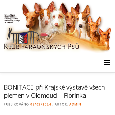
Přeskočit
na
obsah
Menu
NEWS / HOME
KLUB, DOKUMENTY
KONTAKTY
BONITACE při Krajské výstavě všech
plemen v Olomouci – Florinka
BONITACE, DATABÁZE
CHOVNÍ
AKCE, VÝSLEDKY
PUBLIKOVÁNO
02/03/2024
, AUTOR:
ADMIN