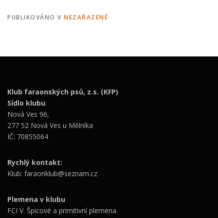
PUBLIKOVÁNO V
NEZAŘAZENÉ
Klub faraonských psů, z.s. (KFP)
Sídlo klubu
:
Nová Ves 96,
277 52 Nová Ves u Mělníka
IČ: 70855064
Rychlý kontakt:
Klub: faraonklub@seznam.cz
Plemena v klubu
FCI V. Špicové a primitivní plemena