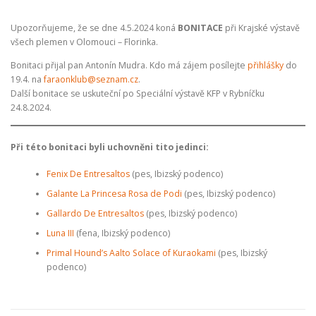
ODCHOVY V ČR
INZERCE
ODKAZY
Upozorňujeme, že se dne 4.5.2024 koná
BONITACE
při Krajské výstavě
všech plemen v Olomouci – Florinka.
Bonitaci přijal pan Antonín Mudra. Kdo má zájem posílejte
přihlášky
do
19.4. na
faraonklub@seznam.cz
.
Další bonitace se uskuteční po Speciální výstavě KFP v Rybníčku
24.8.2024.
Při této bonitaci byli uchovněni tito jedinci:
Fenix De Entresaltos
(pes, Ibizský podenco)
Galante La Princesa Rosa de Podi
(pes, Ibizský podenco)
Gallardo De Entresaltos
(pes, Ibizský podenco)
Luna III
(fena, Ibizský podenco)
Primal Hound’s Aalto Solace of Kuraokami
(pes, Ibizský
podenco)