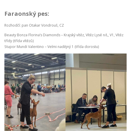
ODCHOVY V ČR
INZERCE
ODKAZY
Faraonský pes:
Rozhodčí: pan Otakar Vondrouš, CZ
Beauty Bonza Florina’s Diamonds – Krajský vítěz, Vítěz Lysé n/L, V1, Vítěz
třídy (třída vítězů)
Stupor Mundi Valentino – Velmi nadějný 1 (třída dorostu)