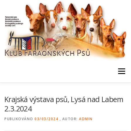
Přeskočit
na
obsah
Menu
NEWS / HOME
KLUB, DOKUMENTY
KONTAKTY
Krajská výstava psů, Lysá nad Labem
2.3.2024
BONITACE, DATABÁZE
CHOVNÍ
AKCE, VÝSLEDKY
PUBLIKOVÁNO
03/03/2024
, AUTOR:
ADMIN