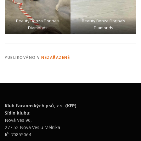
Beauty Bonza Florina’s
Beauty Bonza Florina’s
Diamonds
Diamonds
PUBLIKOVÁNO V
NEZAŘAZENÉ
Klub faraonských psů, z.s. (KFP)
Sídlo klubu
:
Nová Ves 96,
277 52 Nová Ves u Mělníka
IČ: 70855064