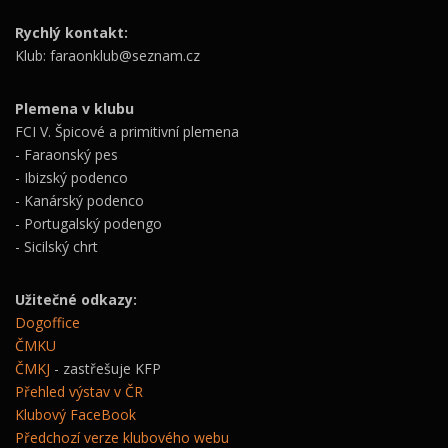
Rychlý kontakt:
Klub: faraonklub@seznam.cz
Plemena v klubu
FCI V. Špicové a primitivní plemena
- Faraonský pes
- Ibizský podenco
- Kanárský podenco
- Portugalský podengo
- Sicilský chrt
Užitečné odkazy:
Dogoffice
ČMKU
ČMKJ
- zastřešuje KFP
Přehled výstav v ČR
Klubový FaceBook
Předchozí verze klubového webu