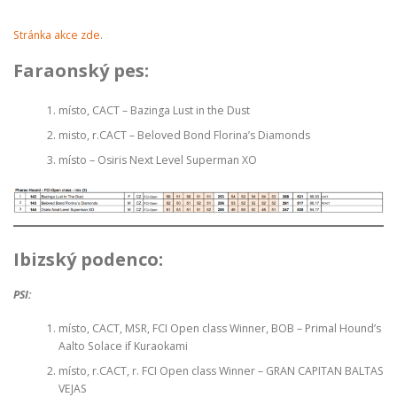
ODCHOVY V ČR
INZERCE
ODKAZY
Stránka akce zde
.
Faraonský pes:
místo, CACT – Bazinga Lust in the Dust
misto, r.CACT – Beloved Bond Florina’s Diamonds
místo – Osiris Next Level Superman XO
Ibizský podenco:
PSI:
místo, CACT, MSR, FCI Open class Winner, BOB – Primal Hound’s
Aalto Solace if Kuraokami
místo, r.CACT, r. FCI Open class Winner – GRAN CAPITAN BALTAS
VEJAS