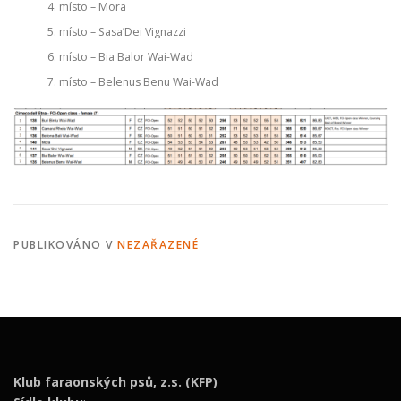
místo – Mora
místo – Sasa’Dei Vignazzi
místo – Bia Balor Wai-Wad
místo – Belenus Benu Wai-Wad
PUBLIKOVÁNO V
NEZAŘAZENÉ
Klub faraonských psů, z.s. (KFP)