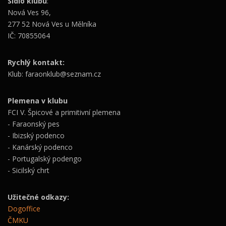
Sídlo klubu
:
Nová Ves 96,
277 52 Nová Ves u Mělníka
IČ: 70855064
Rychlý kontakt:
Klub: faraonklub@seznam.cz
Plemena v klubu
FCI V. Špicové a primitivní plemena
- Faraonský pes
- Ibizský podenco
- Kanárský podenco
- Portugalský podengo
- Sicilský chrt
Užitečné odkazy:
Dogoffice
ČMKU