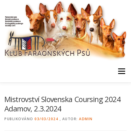
Přeskočit
na
obsah
Menu
NEWS / HOME
KLUB, DOKUMENTY
KONTAKTY
Mistrovství Slovenska Coursing 2024
Adamov, 2.3.2024
BONITACE, DATABÁZE
CHOVNÍ
AKCE, VÝSLEDKY
PUBLIKOVÁNO
03/03/2024
, AUTOR:
ADMIN