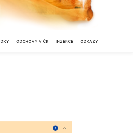
EDKY
ODCHOVY V ČR
INZERCE
ODKAZY