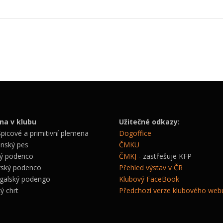
na v klubu
Užitečné odkazy:
Špicové a primitivní plemena
Dogoffice
onský pes
ČMKU
ský podenco
ČMKJ
- zastřešuje KFP
rský podenco
Přehled výstav v ČR
ugalský podengo
Klubový FaceBook
ký chrt
Předchozí verze klubového web