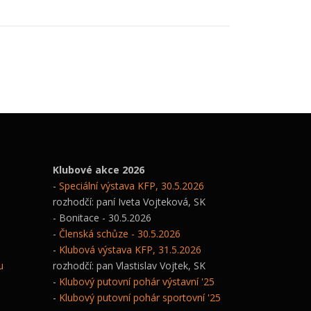
Klubové akce 2026
-
Speciální výstava KFP, 30.5.2026
rozhodčí: paní Iveta Vojteková, SK
- Bonitace - 30.5.2026
-
Členská schůze - 30.5.2026
-
Klubová výstava KFP, 31.5.2026
u
rozhodčí: pan Vlastislav Vojtek, SK
-
Klubový putovní pohár výstavní '25
-
Klubový putovní pohár sportovní '25