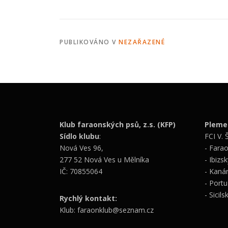
PUBLIKOVÁNO V
NEZAŘAZENÉ
Klub faraonských psů, z.s. (KFP)
Pleme
Sídlo klubu
:
FCI V. 
Nová Ves 96,
- Fara
277 52 Nová Ves u Mělníka
- Ibiz
IČ: 70855064
- Kaná
- Port
- Sicils
Rychlý kontakt:
Klub: faraonklub@seznam.cz