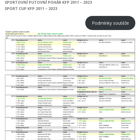
SPORTOVNÍ PUTOVNÍ POHÁR KFP 2011 – 2023
ODCHOVY V ČR
INZERCE
ODKAZY
SPORT CUP KFP 2011 – 2023
Podmínky soutěže