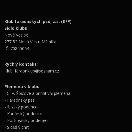
Klub faraonských psů, z.s. (KFP)
Sídlo klubu
:
Nová Ves 96,
277 52 Nová Ves u Mělníka
IČ: 70855064
Rychlý kontakt:
Klub: faraonklub@seznam.cz
Plemena v klubu
FCI V. Špicové a primitivní plemena
- Faraonský pes
- Ibizský podenco
- Kanárský podenco
- Portugalský podengo
- Sicilský chrt