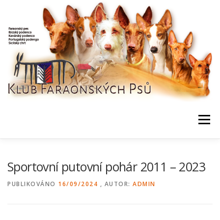
Přeskočit
na
obsah
Menu
NEWS / HOME
KLUB, DOKUMENTY
KONTAKTY
Sportovní putovní pohár 2011 – 2023
PUBLIKOVÁNO
16/09/2024
, AUTOR:
ADMIN
BONITACE, DATABÁZE
CHOVNÍ
AKCE, VÝSLEDKY