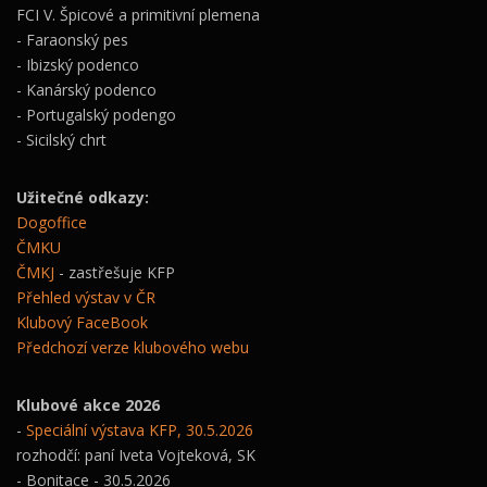
FCI V. Špicové a primitivní plemena
- Faraonský pes
- Ibizský podenco
- Kanárský podenco
- Portugalský podengo
- Sicilský chrt
Užitečné odkazy:
Dogoffice
ČMKU
ČMKJ
- zastřešuje KFP
Přehled výstav v ČR
Klubový FaceBook
Předchozí verze klubového webu
Klubové akce 2026
-
Speciální výstava KFP, 30.5.2026
rozhodčí: paní Iveta Vojteková, SK
- Bonitace - 30.5.2026