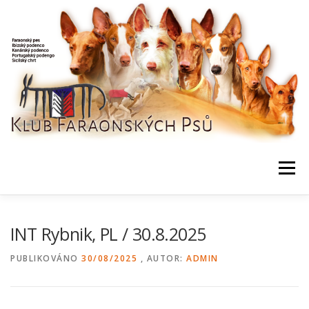
Přeskočit
na
obsah
Menu
NEWS / HOME
KLUB, DOKUMENTY
KONTAKTY
INT Rybnik, PL / 30.8.2025
PUBLIKOVÁNO
30/08/2025
, AUTOR:
ADMIN
BONITACE, DATABÁZE
CHOVNÍ
AKCE, VÝSLEDKY