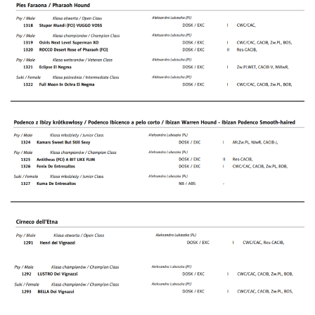
ODCHOVY V ČR
INZERCE
ODKAZY