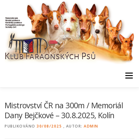
Přeskočit
na
obsah
Menu
NEWS / HOME
KLUB, DOKUMENTY
KONTAKTY
Mistrovství ČR na 300m / Memoriál
Dany Bejčkové – 30.8.2025, Kolín
BONITACE, DATABÁZE
CHOVNÍ
AKCE, VÝSLEDKY
PUBLIKOVÁNO
30/08/2025
, AUTOR:
ADMIN