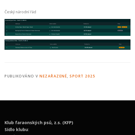
ODCHOVY V ČR
INZERCE
ODKAZY
Český národní řád
PUBLIKOVÁNO V
NEZAŘAZENÉ
,
SPORT 2025
Klub faraonských psů, z.s. (KFP)
Sídlo klubu
: