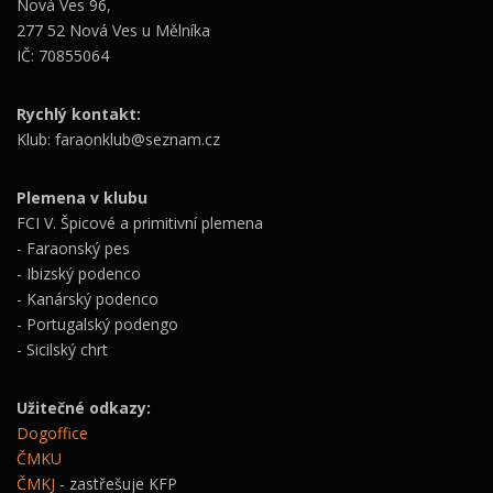
Nová Ves 96,
277 52 Nová Ves u Mělníka
IČ: 70855064
Rychlý kontakt:
Klub: faraonklub@seznam.cz
Plemena v klubu
FCI V. Špicové a primitivní plemena
- Faraonský pes
- Ibizský podenco
- Kanárský podenco
- Portugalský podengo
- Sicilský chrt
Užitečné odkazy:
Dogoffice
ČMKU
ČMKJ
- zastřešuje KFP