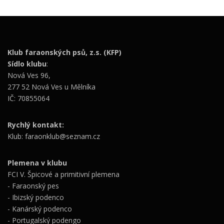
Klub faraonských psů, z.s. (KFP)
Sídlo klubu
:
Nová Ves 96,
277 52 Nová Ves u Mělníka
IČ: 70855064
Rychlý kontakt:
Klub: faraonklub@seznam.cz
Plemena v klubu
FCI V. Špicové a primitivní plemena
- Faraonský pes
- Ibizský podenco
- Kanárský podenco
- Portugalský podengo