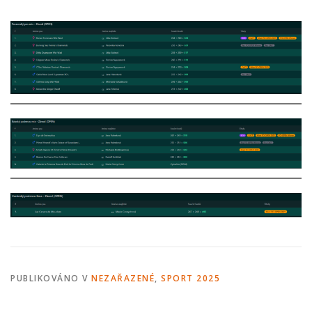
ODCHOVY V ČR
INZERCE
ODKAZY
PUBLIKOVÁNO V
NEZAŘAZENÉ
,
SPORT 2025