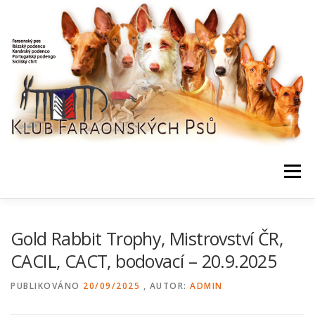
Přeskočit
na
obsah
Menu
NEWS / HOME
KLUB, DOKUMENTY
KONTAKTY
Gold Rabbit Trophy, Mistrovství ČR,
CACIL, CACT, bodovací – 20.9.2025
BONITACE, DATABÁZE
CHOVNÍ
AKCE, VÝSLEDKY
PUBLIKOVÁNO
20/09/2025
, AUTOR:
ADMIN