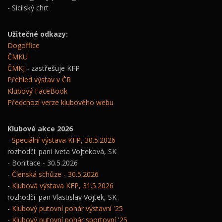
- Sicilský chrt
Užitečné odkazy:
Dogoffice
ČMKU
ČMKJ
- zastřešuje KFP
Přehled výstav v ČR
Klubový FaceBook
Předchozí verze klubového webu
Klubové akce 2026
-
Speciální výstava KFP, 30.5.2026
rozhodčí: paní Iveta Vojteková, SK
- Bonitace - 30.5.2026
-
Členská schůze - 30.5.2026
-
Klubová výstava KFP, 31.5.2026
rozhodčí: pan Vlastislav Vojtek, SK
-
Klubový putovní pohár výstavní '25
-
Klubový putovní pohár sportovní '25