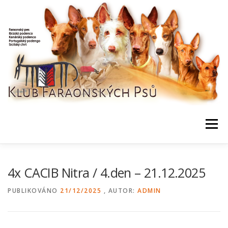
Přeskočit
na
obsah
Menu
NEWS / HOME
KLUB, DOKUMENTY
KONTAKTY
4x CACIB Nitra / 4.den – 21.12.2025
PUBLIKOVÁNO
21/12/2025
, AUTOR:
ADMIN
BONITACE, DATABÁZE
CHOVNÍ
AKCE, VÝSLEDKY