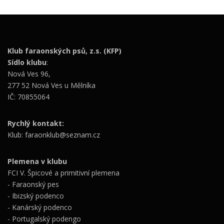
Klub faraonských psů, z.s. (KFP)
Sídlo klubu
:
Nová Ves 96,
277 52 Nová Ves u Mělníka
IČ: 70855064
Rychlý kontakt:
Klub: faraonklub@seznam.cz
Plemena v klubu
FCI V. Špicové a primitivní plemena
- Faraonský pes
- Ibizský podenco
- Kanárský podenco
- Portugalský podengo